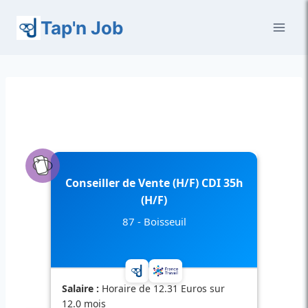
Aller
Tap'n Job
au
contenu