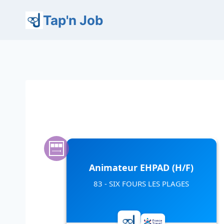
Aller
Tap'n Job
au
contenu