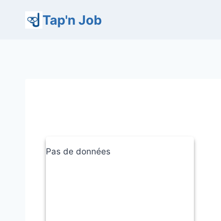
Aller
Tap'n Job
au
contenu