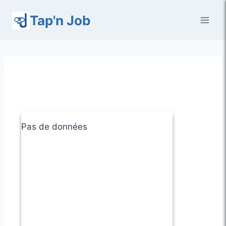
Aller
Tap'n Job
au
contenu