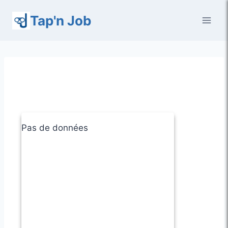
Aller
Tap'n Job
au
contenu