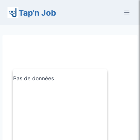
Aller
Tap'n Job
au
contenu