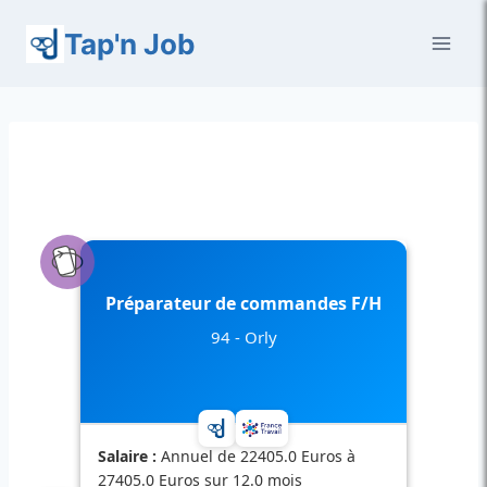
Aller
Tap'n Job
au
contenu