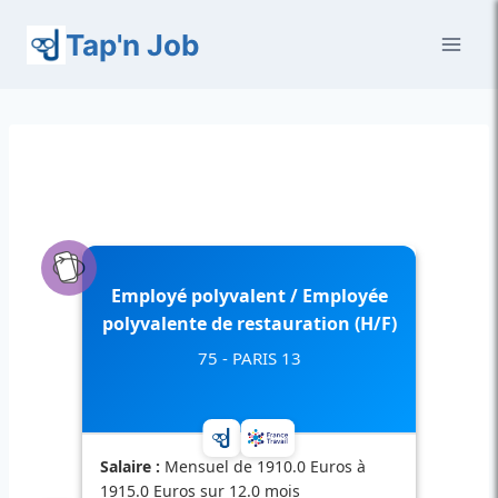
Aller
Tap'n Job
au
contenu