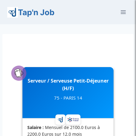
Aller
Tap'n Job
au
contenu