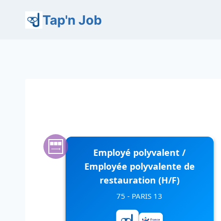
Aller
Tap'n Job
au
contenu