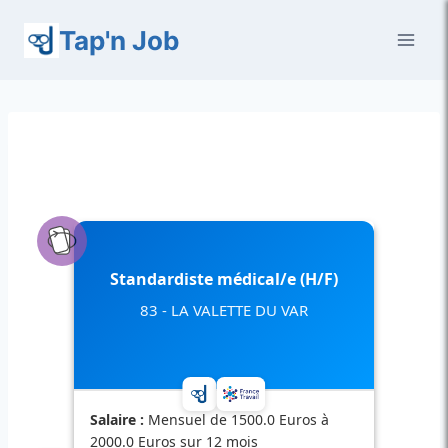
Aller
Tap'n Job
au
contenu