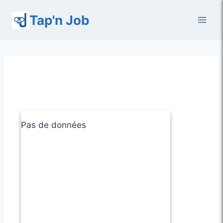
Aller
Tap'n Job
au
contenu