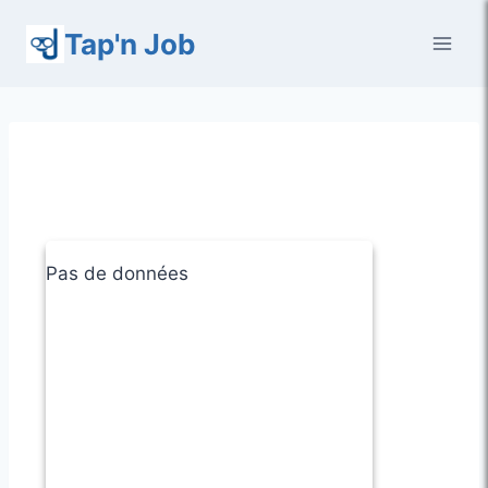
Aller
Tap'n Job
au
contenu