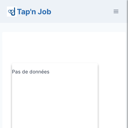
Aller
Tap'n Job
au
contenu