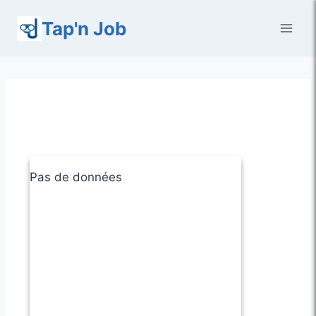
Aller
Tap'n Job
au
contenu