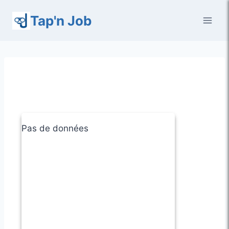
Aller
Tap'n Job
au
contenu