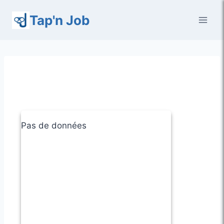
Aller
Tap'n Job
au
contenu