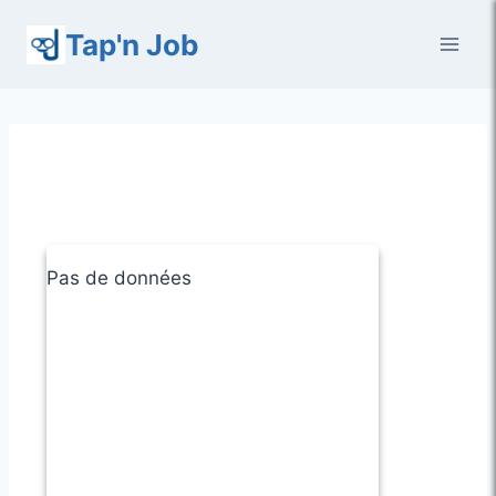
Aller
Tap'n Job
au
contenu