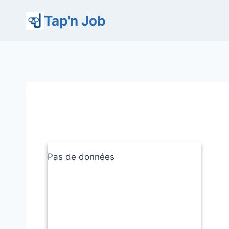
Aller
Tap'n Job
au
contenu