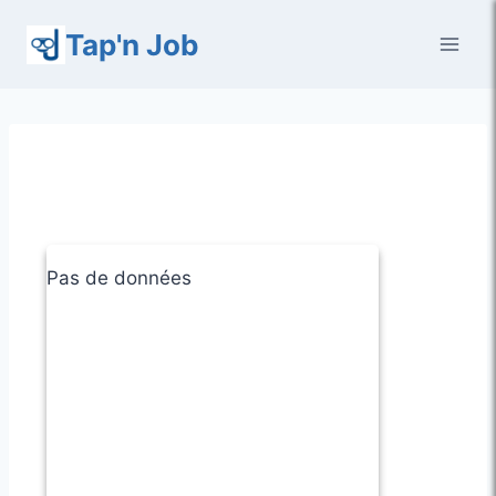
Aller
Tap'n Job
au
contenu