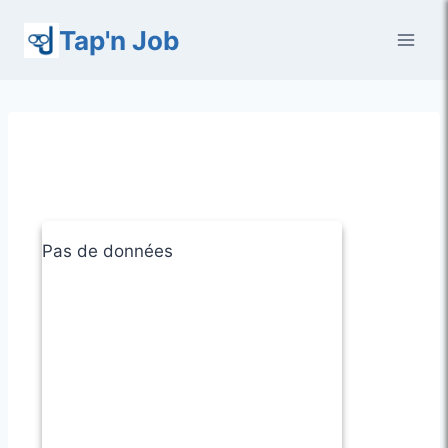
Aller
Tap'n Job
au
contenu