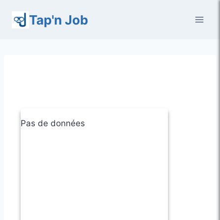
Aller
Tap'n Job
au
contenu