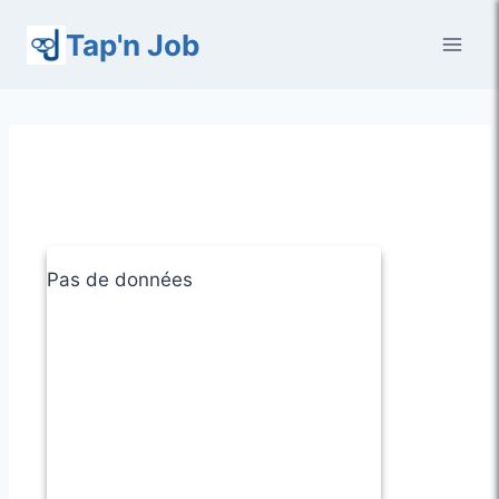
Aller
Tap'n Job
au
contenu