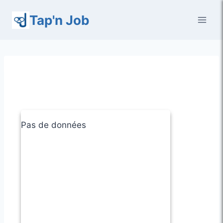
Aller
Tap'n Job
au
contenu