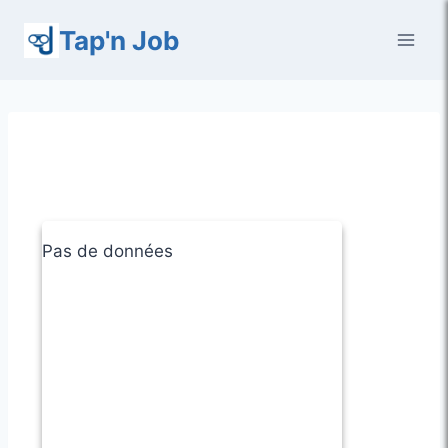
Aller
Tap'n Job
au
contenu