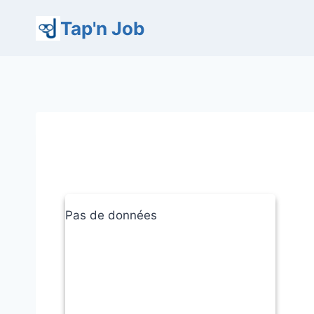
Aller
Tap'n Job
au
contenu