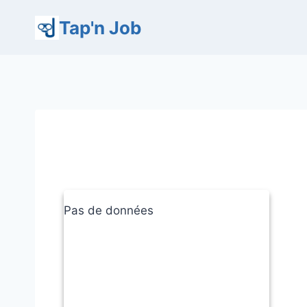
Aller
Tap'n Job
au
contenu