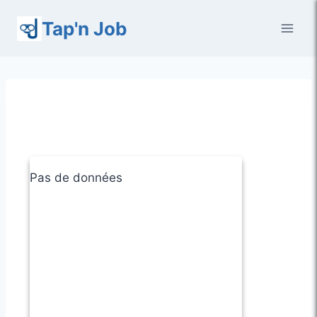
Aller
Tap'n Job
au
contenu