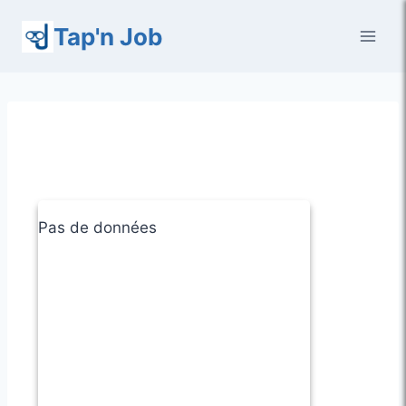
Aller
Tap'n Job
au
contenu