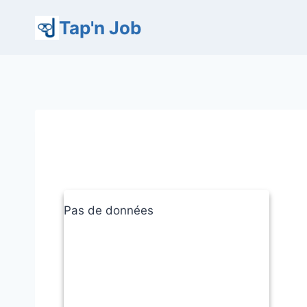
Aller
Tap'n Job
au
contenu