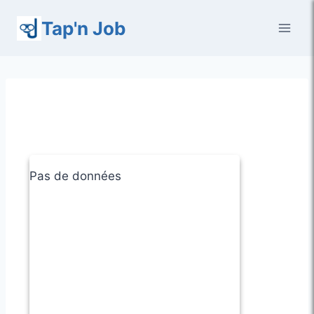
Aller
Tap'n Job
au
contenu