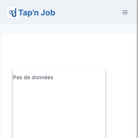
Aller
Tap'n Job
au
contenu