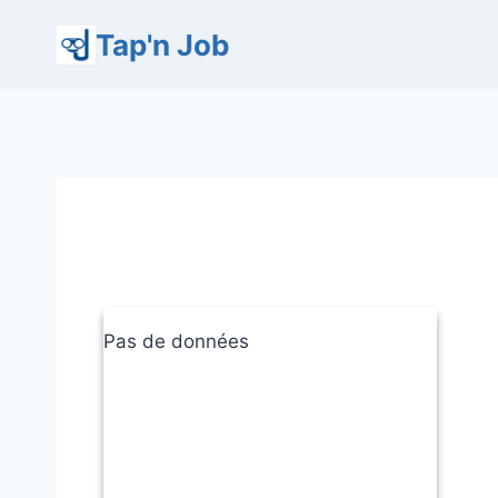
Aller
Tap'n Job
au
contenu