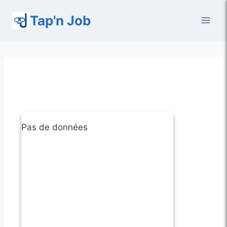
Aller
Tap'n Job
au
contenu