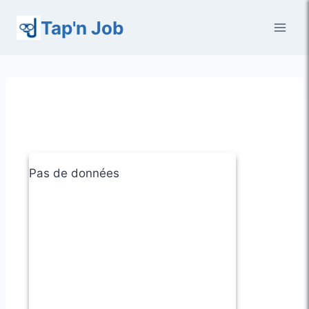
Aller
Tap'n Job
au
contenu