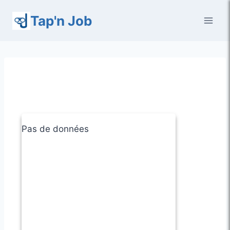
Aller
Tap'n Job
au
contenu