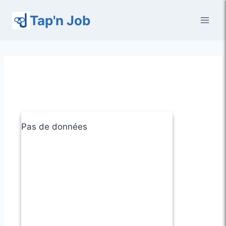
Aller
Tap'n Job
au
contenu