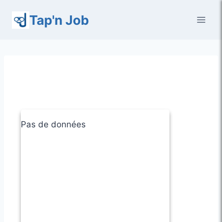
Aller
Tap'n Job
au
contenu