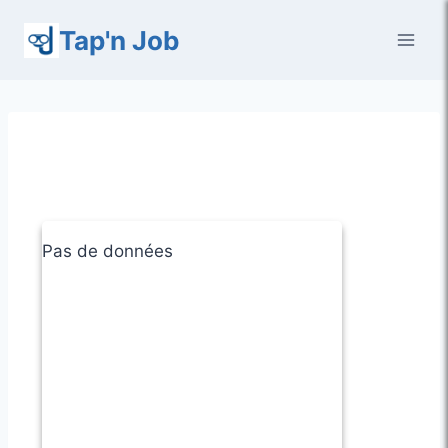
Aller
Tap'n Job
au
contenu