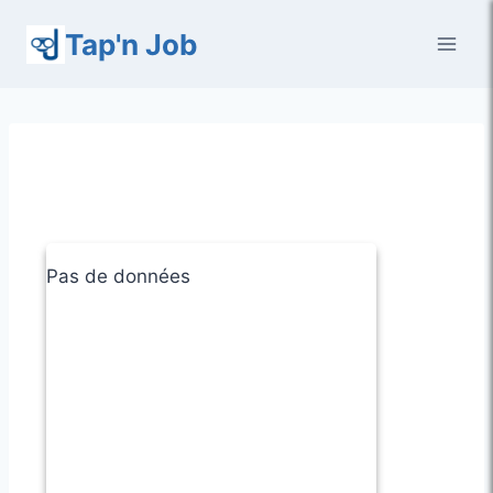
Aller
Tap'n Job
au
contenu