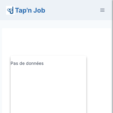
Aller
Tap'n Job
au
contenu