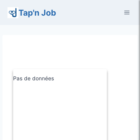
Aller
Tap'n Job
au
contenu