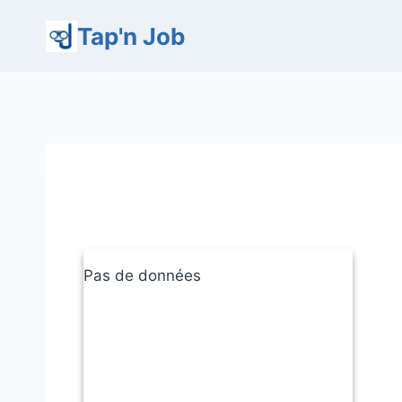
Aller
Tap'n Job
au
contenu