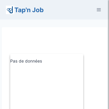
Aller
Tap'n Job
au
contenu