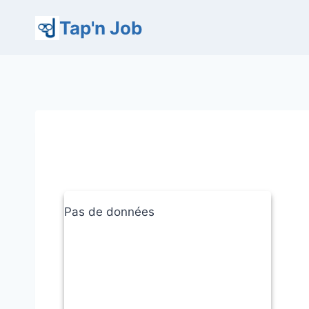
Aller
Tap'n Job
au
contenu