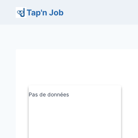
Aller
Tap'n Job
au
contenu