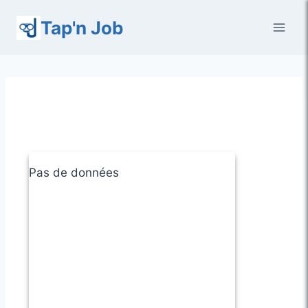
Aller
Tap'n Job
au
contenu