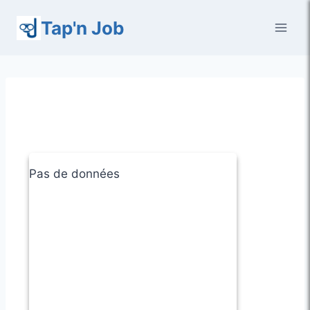
Aller
Tap'n Job
au
contenu