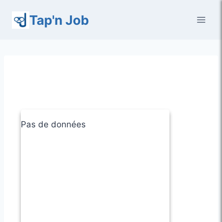
Aller
Tap'n Job
au
contenu