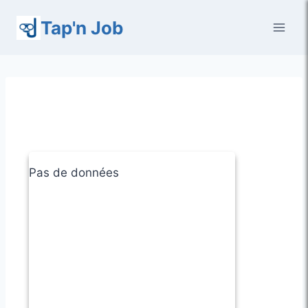
Aller
Tap'n Job
au
contenu